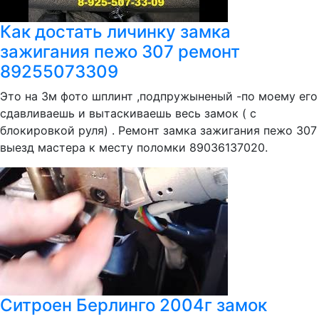
Как достать личинку замка
зажигания пежо 307 ремонт
89255073309
Это на 3м фото шплинт ,подпружыненый -по моему его
сдавливаешь и вытаскиваешь весь замок ( с
блокировкой руля) . Ремонт замка зажигания пежо 307
выезд мастера к месту поломки 89036137020.
Ситроен Берлинго 2004г замок