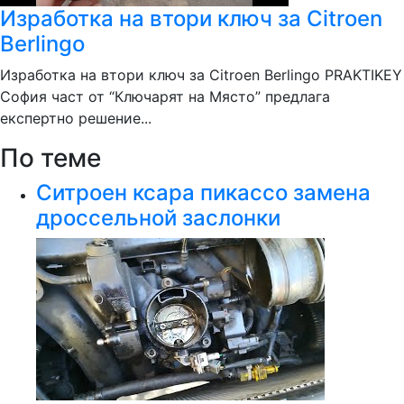
Изработка на втори ключ за Citroen
Berlingo
Изработка на втори ключ за Citroen Berlingo PRAKTIKEY
София част от “Ключарят на Място” предлага
експертно решение...
По теме
Ситроен ксара пикассо замена
дроссельной заслонки