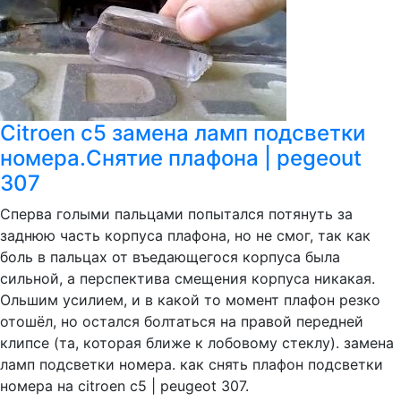
Citroen c5 замена ламп подсветки
номера.Снятие плафона | pegeout
307
Сперва голыми пальцами попытался потянуть за
заднюю часть корпуса плафона, но не смог, так как
боль в пальцах от въедающегося корпуса была
сильной, а перспектива смещения корпуса никакая.
Ольшим усилием, и в какой то момент плафон резко
отошёл, но остался болтаться на правой передней
клипсе (та, которая ближе к лобовому стеклу). замена
ламп подсветки номера. как снять плафон подсветки
номера на citroen с5 | peugeot 307.