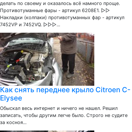
делать по своему и оказалось всё намного проще.
Противотуманные фары - артикул 6208E1. ▻▻
Накладки (колпаки) противотуманных фар - артикул
7452VP и 7452VQ. ▻▻▻...
Как снять переднее крыло Citroen C-
Elysee
Обыскал весь интернет и ничего не нашел. Решил
записать, чтобы другим легче было. Строго не судите
за косноя...