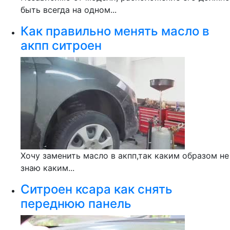
быть всегда на одном...
Как правильно менять масло в
акпп ситроен
Хочу заменить масло в акпп,так каким образом не
знаю каким...
Ситроен ксара как снять
переднюю панель