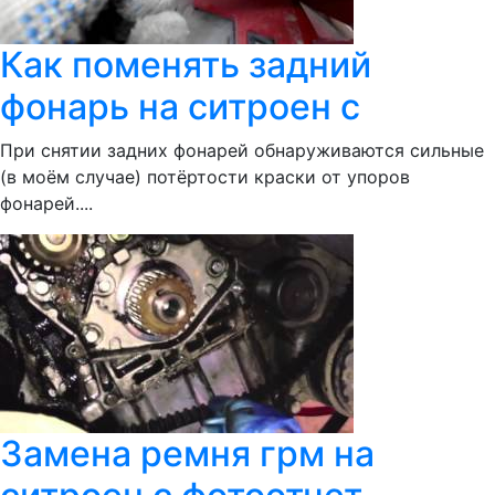
Как поменять задний
фонарь на ситроен с
При снятии задних фонарей обнаруживаются сильные
(в моём случае) потёртости краски от упоров
фонарей....
Замена ремня грм на