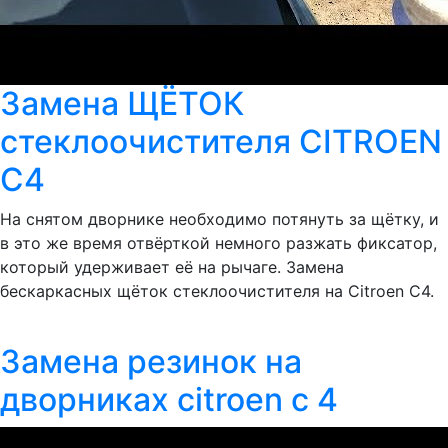
Замена ЩЁТОК
стеклоочистителя CITROEN
C4
На снятом дворнике необходимо потянуть за щётку, и
в это же время отвёрткой немного разжать фиксатор,
который удерживает её на рычаге. Замена
бескаркасных щёток стеклоочистителя на Citroen C4.
Замена резинок на
дворниках citroen с 4