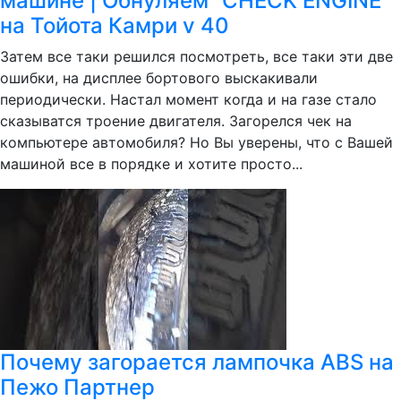
машине | Обнуляем “CHECK ENGINE“
на Тойота Камри v 40
Затем все таки решился посмотреть, все таки эти две
ошибки, на дисплее бортового выскакивали
периодически. Настал момент когда и на газе стало
сказыватся троение двигателя. Загорелся чек на
компьютере автомобиля? Но Вы уверены, что с Вашей
машиной все в порядке и хотите просто...
Почему загорается лампочка ABS на
Пежо Партнер