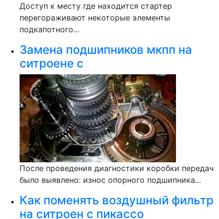
Доступ к месту где находится стартер
перегораживают некоторые элементы
подкапотного...
Замена подшипников мкпп на
ситроене с
После проведения диагностики коробки передач
было выявлено: износ опорного подшипника...
Как поменять воздушный фильтр
на ситроен с пикассо