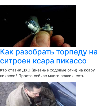
Как разобрать торпеду на
ситроен ксара пикассо
Кто ставил ДХО (дневные ходовые огни) на ксару
пикассо? Просто сейчас много всяких, есть...