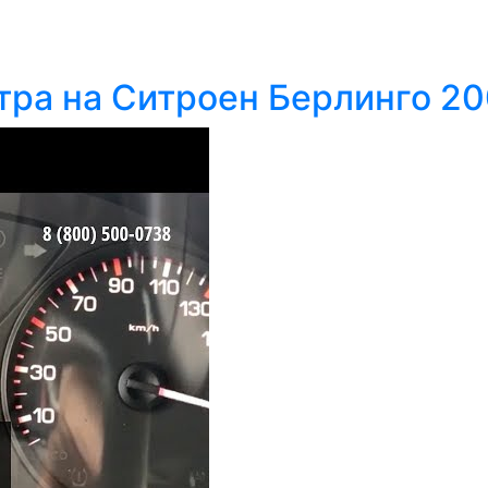
тра на Ситроен Берлинго 2