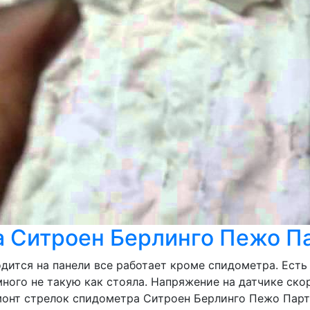
а Ситроен Берлинго Пежо П
водится на панели все работает кроме спидометра. Ест
много не такую как стояла. Напряжение на датчике ск
емонт стрелок спидометра Ситроен Берлинго Пежо Парт