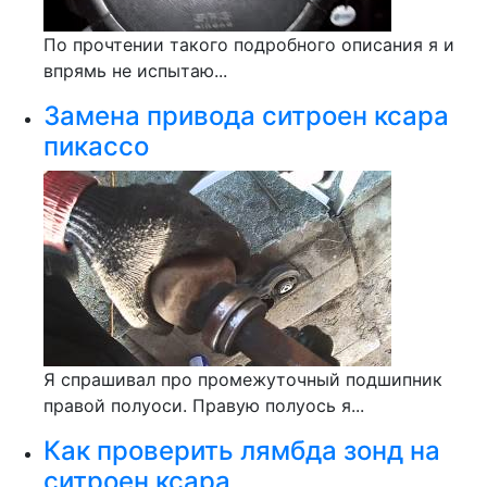
По прочтении такого подробного описания я и
впрямь не испытаю...
Замена привода ситроен ксара
пикассо
Я спрашивал про промежуточный подшипник
правой полуоси. Правую полуось я...
Как проверить лямбда зонд на
ситроен ксара