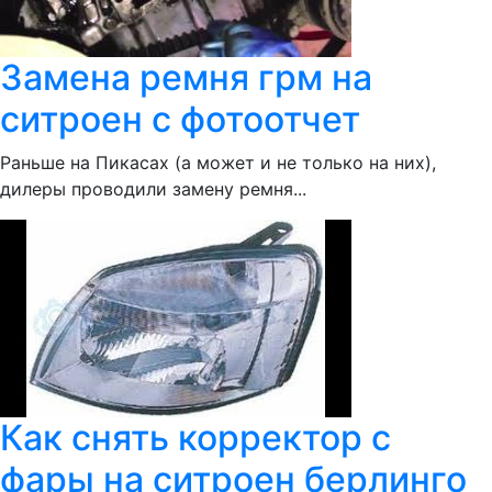
Замена ремня грм на
ситроен с фотоотчет
Раньше на Пикасах (а может и не только на них),
дилеры проводили замену ремня...
Как снять корректор с
фары на ситроен берлинго