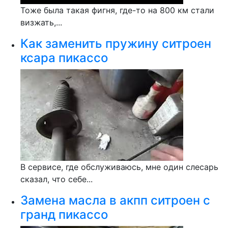
Тоже была такая фигня, где-то на 800 км стали
визжать,...
Как заменить пружину ситроен
ксара пикассо
В сервисе, где обслуживаюсь, мне один слесарь
сказал, что себе...
Замена масла в акпп ситроен с
гранд пикассо