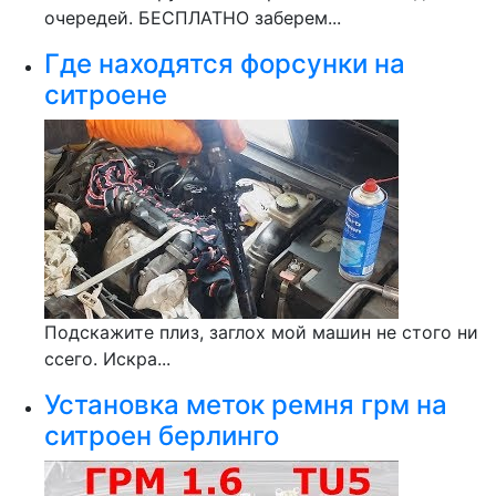
очередей. БЕСПЛАТНО заберем...
Где находятся форсунки на
ситроене
Подскажите плиз, заглох мой машин не стого ни
ссего. Искра...
Установка меток ремня грм на
ситроен берлинго