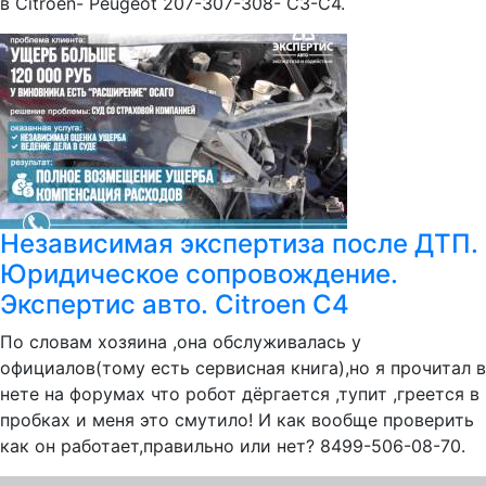
в Citroen- Peugeot 207-307-308- C3-C4.
Независимая экспертиза после ДТП.
Юридическое сопровождение.
Экспертис авто. Citroen C4
По словам хозяина ,она обслуживалась у
официалов(тому есть сервисная книга),но я прочитал в
нете на форумах что робот дёргается ,тупит ,греется в
пробках и меня это смутило! И как вообще проверить
как он работает,правильно или нет? 8499-506-08-70.