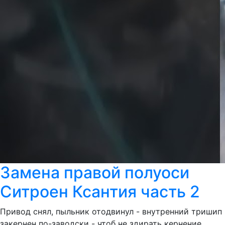
Замена правой полуоси
Ситроен Ксантия часть 2
Привод снял, пыльник отодвинул - внутренний тришип
закернен по-заводски - чтоб не здирать кернение