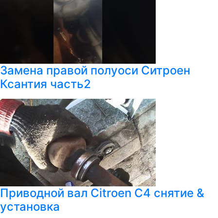
Замена правой полуоси Ситроен
Ксантия часть2
Приводной вал Citroen C4 снятие &
установка