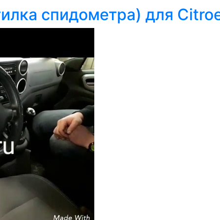
лка спидометра) для Citroe