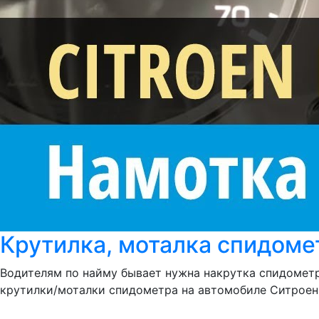
Крутилка, моталка спидоме
Водителям по найму бывает нужна накрутка спидометр
крутилки/моталки спидометра на автомобиле Ситроен Б