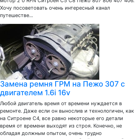
мотор 2 0 RFN Ситроен С5 С8 Пежо 807 806 407 406.
Хочу посоветовать очень интересный канал
путешестве...
Замена ремня ГРМ на Пежо 307 с
двигателем 1.6i 16v
Любой двигатель время от времени нуждается в
ремонте. Даже если он вынослив и технологичен, как
на Ситроене С4, все равно некоторые его детали
время от времени выходят из строя. Конечно, не
обладая должным опытом, очень трудно