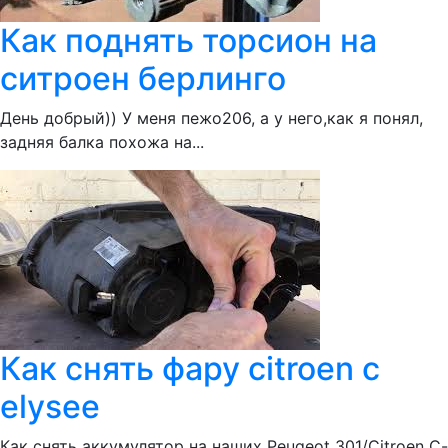
Как поднять торсион на
ситроен берлинго
День добрый)) У меня пежо206, а у него,как я понял,
задняя балка похожа на...
Как снять фару citroen c
elysee
Как снять аккумулятор на наших Peugeot 301/Citroen C-