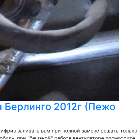
н Берлинго 2012г (Пежо
нтифриз заливать вам при полной замене решать только
обиль. при "бешаной" работе вентиляторе посмотрите