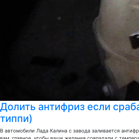
Долить антифриз если сраб
типпи)
В автомобили Лада Калина с завода заливается антифри
вам, главное, чтобы ваши желания совпадали с темпе