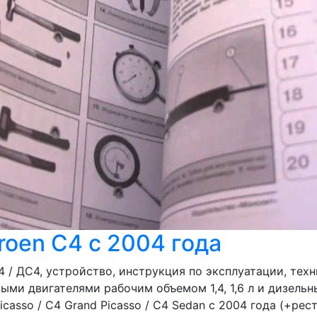
roen C4 c 2004 года
/ ДС4, устройство, инструкция по эксплуатации, техн
ми двигателями рабочим объемом 1,4, 1,6 л и дизельны
asso / C4 Grand Picasso / C4 Sedan с 2004 года (+рест.