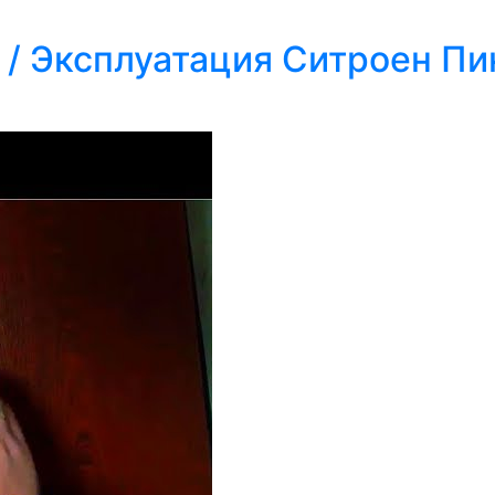
 / Эксплуатация Ситроен Пи