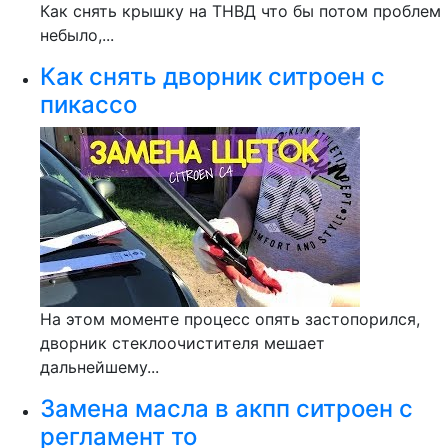
Как снять крышку на ТНВД что бы потом проблем
небыло,...
Как снять дворник ситроен с
пикассо
На этом моменте процесс опять застопорился,
дворник стеклоочистителя мешает
дальнейшему...
Замена масла в акпп ситроен с
регламент то