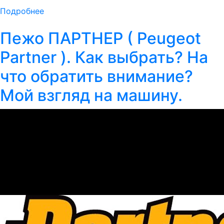
Подробнее
Пежо ПАРТНЕР ( Peugeot
Partner ). Как выбрать? На
что обратить внимание?
Мой взгляд на машину.