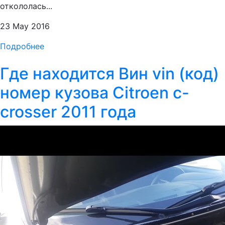
откололась...
23 May 2016
Подробнее
Где находится Вин vin (код)
номер кузова Citroen c-
crosser 2011 года