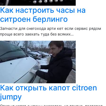
Как настроить часы на
ситроен берлинго
Запчасти для снегохода арти кет если сервис рядом
проще всего заехать туда без всяких...
Как открыть капот citroen
jumpy