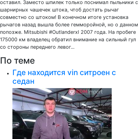
оставил. Заместо шпилек только поснимал пыльники с
шарнирных чашечек штока, чтоб достать рычаг
совместно со штоком! В конечном итоге установка
рычагов назад вышла более гемморойной, но о данном
попозже. Mitsubishi #Outlanderxl 2007 года. На пробеге
175000 км владелец обратил внимание на сильный гул
со стороны переднего левог...
По теме
Где находится vin ситроен с
седан