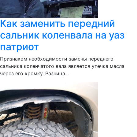
Как заменить передний
сальник коленвала на уаз
патриот
Признаком необходимости замены переднего
сальника коленчатого вала является утечка масла
через его кромку. Разница...