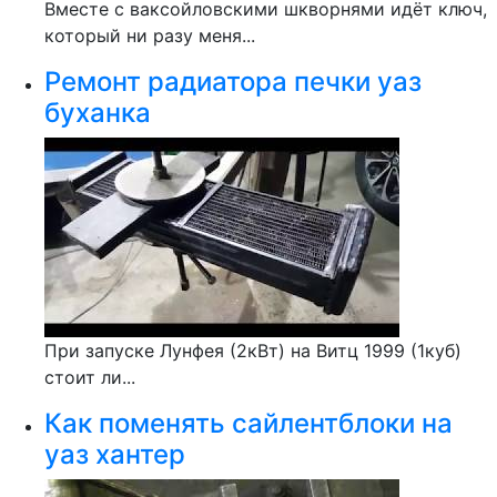
Вместе с ваксойловскими шкворнями идёт ключ,
который ни разу меня...
Ремонт радиатора печки уаз
буханка
При запуске Лунфея (2кВт) на Витц 1999 (1куб)
стоит ли...
Как поменять сайлентблоки на
уаз хантер