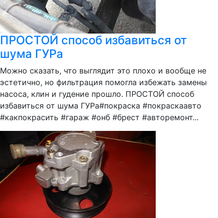
ПРОСТОЙ способ избавиться от
шума ГУРа
Можно сказать, что выглядит это плохо и вообще не
эстетично, но фильтрация помогла избежать замены
насоса, клин и гудение прошло. ПРОСТОЙ способ
избавиться от шума ГУРа#покраска #покраскаавто
#какпокрасить #гараж #онб #брест #авторемонт...