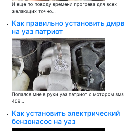
И еще по поводу времени прогрева для всех
желающих точно...
Как правильно установить дмрв
на уаз патриот
Попался мне в руки уаз патриот с мотором змз
409...
Как установить электрический
бензонасос на уаз