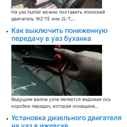
На уаз hunter можно поставить японский
двигатель 1KZ-TE или 2L-T,...
Как выключить пониженную
передачу в уаз буханка
Ведущим валом узла является ведомая ось
коробки передач, которая оснащена...
Установка дизельного двигателя
на уаз в ижевске