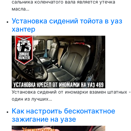
сальника коленчатого вала является утечка
масла...
Установка сидений тойота в уаз
хантер
Установка сидений от иномарки взамен штатных -
один из лучших...
Как настроить бесконтактное
зажигание на уазе