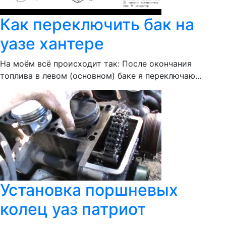
Как переключить бак на
уазе хантере
На моём всё происходит так: После окончания
топлива в левом (основном) баке я переключаю...
Установка поршневых
колец уаз патриот