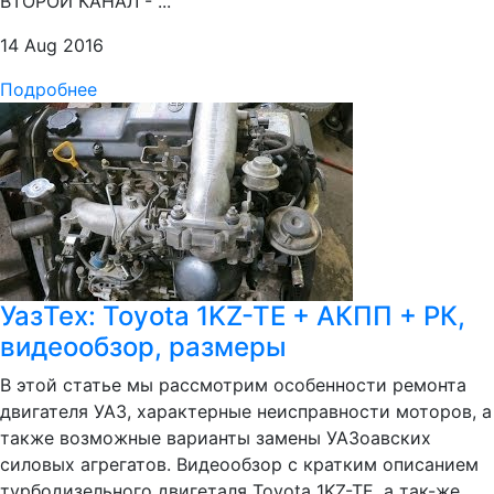
ВТОРОЙ КАНАЛ - ...
14 Aug 2016
Подробнее
УазТех: Toyota 1KZ-TE + АКПП + РК,
видеообзор, размеры
В этой статье мы рассмотрим особенности ремонта
двигателя УАЗ, характерные неисправности моторов, а
также возможные варианты замены УАЗоавских
силовых агрегатов. Видеообзор с кратким описанием
турбодизельного двигеталя Toyota 1KZ-TE, а так-же