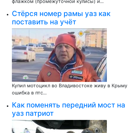
флажком (промежуточной кулисы) и...
Стёрся номер рамы уаз как
поставить на учёт
Купил мотоцикл во Владивостоке живу в Крыму
ошибка в птс...
Как поменять передний мост на
уаз патриот