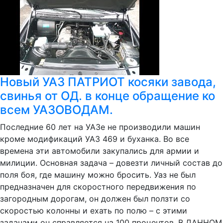
Новый УАЗ ПАТРИОТ косяки завода,
свинья от ОД. в конце обращение ко
всем УАЗОВОДАМ.
Последние 60 лет на УАЗе не производили машин
кроме модификаций УАЗ 469 и буханка. Во все
времена эти автомобили закупались для армии и
милиции. Основная задача – довезти личный состав до
поля боя, где машину можно бросить. Уаз не был
предназначен для скоростного передвижения по
загородным дорогам, он должен был ползти со
скоростью колонны и ехать по полю – с этими
задачами он справляется на 100 процентов. В ДАННОМ