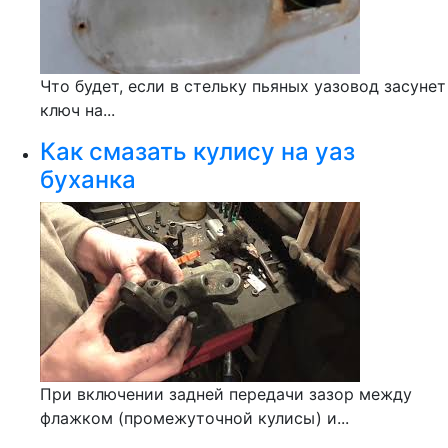
Что будет, если в стельку пьяных уазовод засунет
ключ на...
Как смазать кулису на уаз
буханка
При включении задней передачи зазор между
флажком (промежуточной кулисы) и...