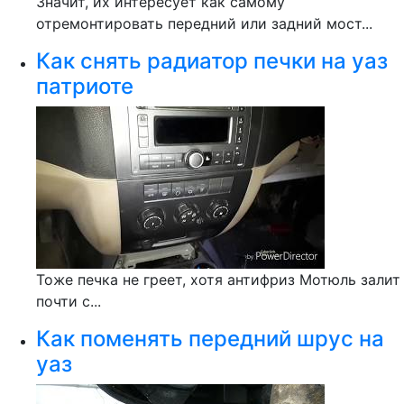
Значит, их интересует как самому
отремонтировать передний или задний мост...
Как снять радиатор печки на уаз
патриоте
Тоже печка не греет, хотя антифриз Мотюль залит
почти с...
Как поменять передний шрус на
уаз