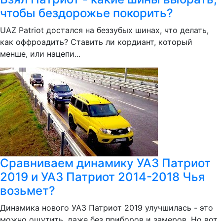
чтобы бездорожье покорить?
UAZ Patriot достался на беззубых шинах, что делать,
как оффроадить? Ставить ли кордиант, который
менше, или нацепи...
Сравниваем динамику УАЗ Патриот
2019 и УАЗ Патриот 2014-2018 Чья
возьмет?
Динамика нового УАЗ Патриот 2019 улучшилась - это
можно ощутить, даже без приборов и замеров. Но вот