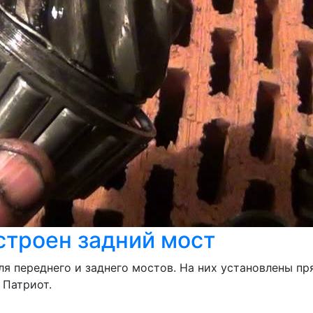
строен задний мост
ля переднего и заднего мостов. На них установлены п
 Патриот.