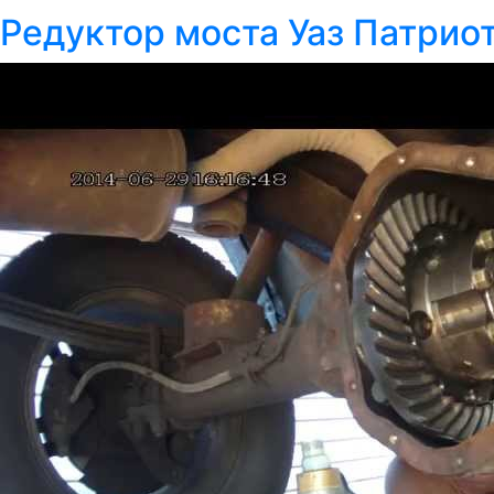
Редуктор моста Уаз Патрио