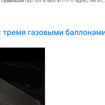
Правильное ГБО ТЕЛ: 8 (901) 977-17-17 АДРЕС: НА УЛ...
с тремя газовыми баллонам