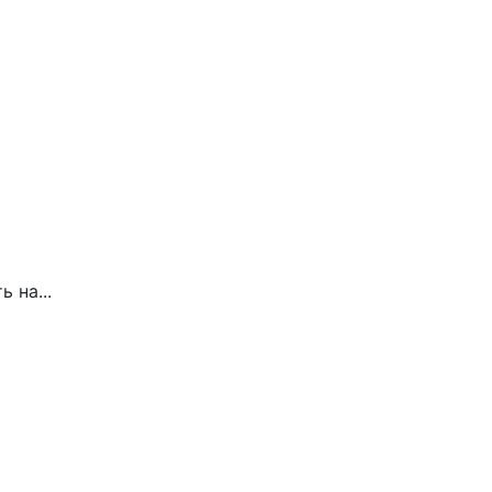
 на...