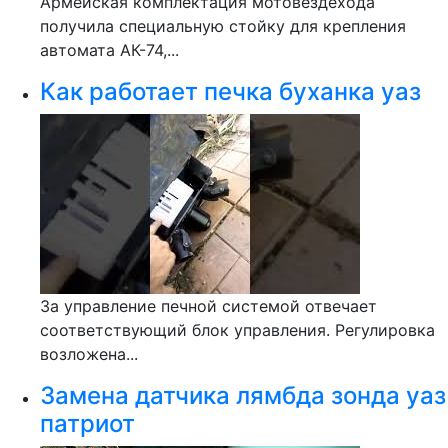
Армейская комплектация мотовездехода
получила специальную стойку для крепления
автомата АК-74,...
Как работает печка буханка уаз
За управление печной системой отвечает
соответствующий блок управления. Регулировка
возложена...
Замена датчика лямбда зонда уаз
патриот