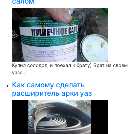
салом
Купил солидол, и поехал к брату) Брат на своем
уазе...
Как самому сделать
расширитель арки уаз