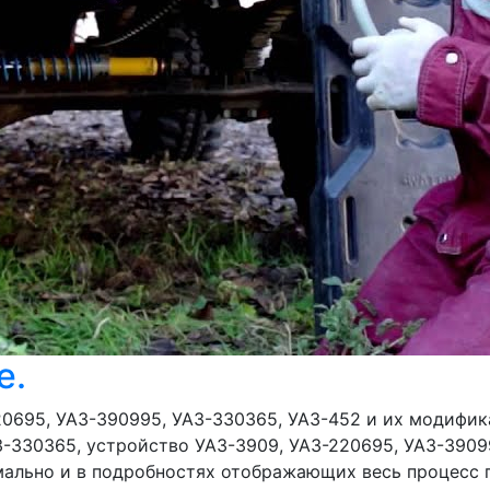
е.
220695, УАЗ-390995, УАЗ-330365, УАЗ-452 и их модифи
-330365, устройство УАЗ-3909, УАЗ-220695, УАЗ-39099
мально и в подробностях отображающих весь процесс 