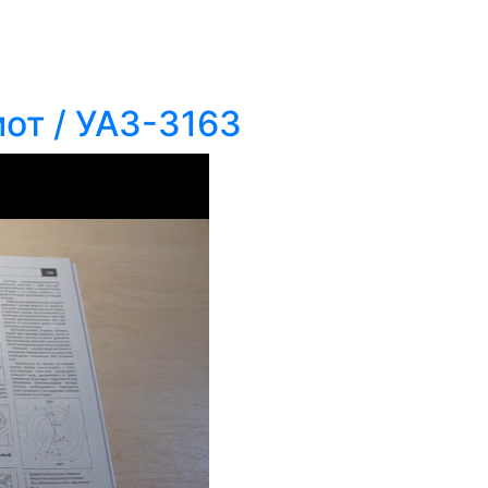
от / УАЗ-3163