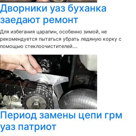
Дворники уаз буханка
заедают ремонт
Для избегания царапин, особенно зимой, не
рекомендуется пытаться убрать ледяную корку с
помощью стеклоочистителей....
Период замены цепи грм
уаз патриот