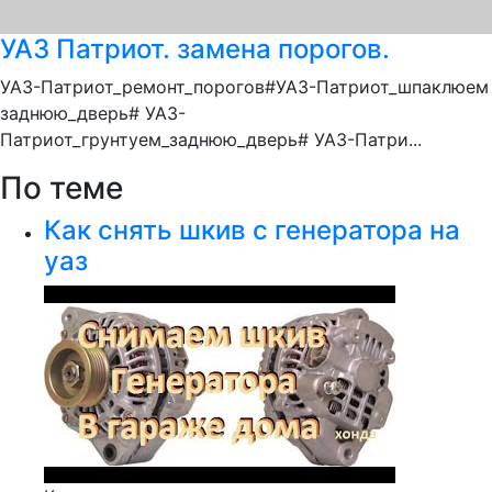
УАЗ Патриот. замена порогов.
УАЗ-Патриот_ремонт_порогов#УАЗ-Патриот_шпаклюем
заднюю_дверь# УАЗ-
Патриот_грунтуем_заднюю_дверь# УАЗ-Патри...
По теме
Как снять шкив с генератора на
уаз