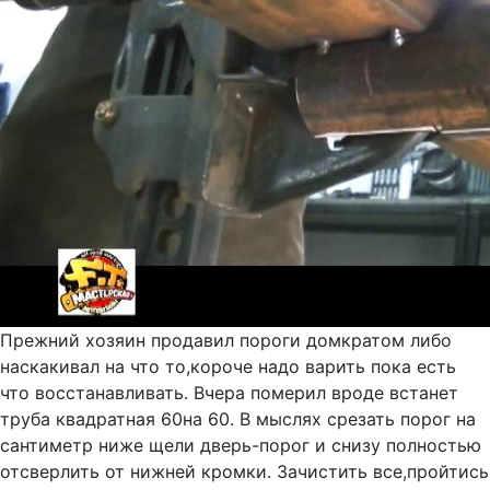
Прежний хозяин продавил пороги домкратом либо
наскакивал на что то,короче надо варить пока есть
что восстанавливать. Вчера померил вроде встанет
труба квадратная 60на 60. В мыслях срезать порог на
сантиметр ниже щели дверь-порог и снизу полностью
отсверлить от нижней кромки. Зачистить все,пройтись