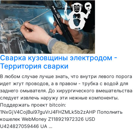
Сварка кузовщины электродом -
Территория сварки
В любом случае лучше знать, что внутри левого порога
идет жгут проводов, а в правом - трубка с водой для
заднего омывателя. До хирургического вмешательства
следует извлечь наружу эти нежные компоненты.
Поддержать проект bitcoin:
1NxGjV4CojBui97guVrJ4FHZMLk5b2zAHP Пополнить
кошелек WebMoney Z118921972326 USD
U424827059446 UA ...