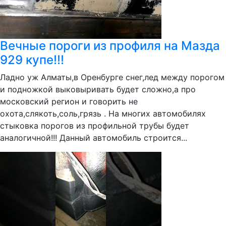
Вечные пороги из профиля на Мазда
929 купе!!!
Ладно уж Алматы,в Оренбурге снег,лед между порогом
и подножкой выковыривать будет сложно,а про
московский регион и говорить не
охота,слякоть,соль,грязь . На многих автомобилях
стыковка порогов из профильной трубы будет
аналогичной!!! Данный автомобиль строится...