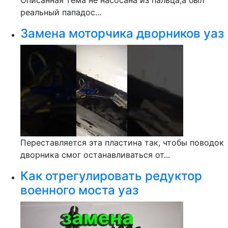
Описанная тема не насосана из пальца,а был
реальный пападос...
Замена моторчика дворников уаз
Переставляется эта пластина так, чтобы поводок
дворника смог останавливаться от...
Как отрегулировать редуктор
военного моста уаз