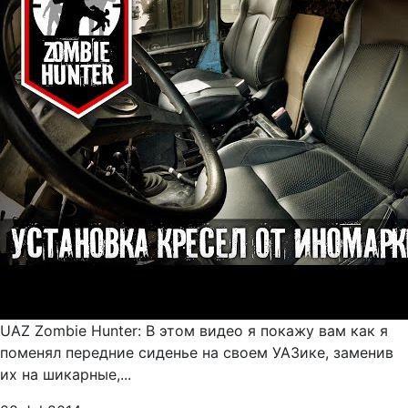
UAZ Zombie Hunter: В этом видео я покажу вам как я
поменял передние сиденье на своем УАЗике, заменив
их на шикарные,...