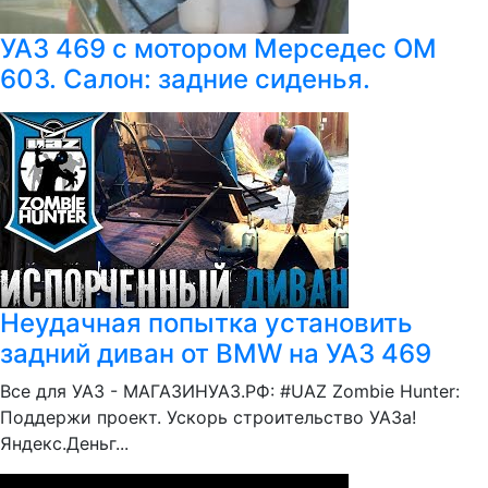
УАЗ 469 с мотором Мерседес ОМ
603. Салон: задние сиденья.
Неудачная попытка установить
задний диван от BMW на УАЗ 469
Все для УАЗ - МАГАЗИНУАЗ.РФ: #UAZ Zombie Hunter:
Поддержи проект. Ускорь строительство УАЗа!
Яндекс.Деньг...