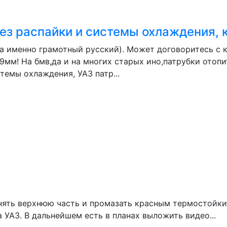
ез распайки и системы охлаждения, к
а именно грамотный русский). Может договоритесь с 
м! На бмв,да и на многих старых ино,патрубки отопит
темы охлаждения, УАЗ патр...
снять верхнюю часть и промазать красным термостойк
УАЗ. В дальнейшем есть в планах выложить видео...