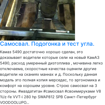
Самосвал. Подогонка и тест угла.
Камаз 5490 достаточно хорошо сделан, это
доказывает водители которые сели на новый КамАЗ
5490, расход умеренный дизтоплива , мочивина легко
отключаема, скоростные качества оценили другие
водители на сканиях маннах и д. Поскольку данная
модель это полная копия мерседес, то эргономика и
комфорт на хорошем уровне. Строю самосвал на 3
стороны. #маздатитан #самосвал #своимируками V8
1Uz-fe VVT-i 280 hp SWAP812 SPB Санкт-Петербург
VOODOOLUPO...