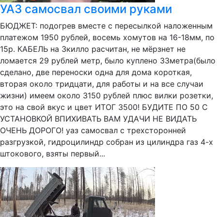
УАЗ самосвал своими руками
БЮДЖЕТ: подогрев вместе с пересылкой наложенным
платежом 1950 рублей, восемь хомутов на 16-18мм, по
15р. КАБЕЛЬ на 3килло расчитан, не мёрзнет не
ломается 29 рублей метр, было куплено 33метра(было
сделано, две переноски одна для дома короткая,
вторая около тридцати, для работы и на все случаи
жизни) имеем около 3150 рублей плюс вилки розетки,
это на свой вкус и цвет ИТОГ 3500! БУДИТЕ ПО 50 С
УСТАНОВКОЙ ВПИХИВАТЬ ВАМ УДАЧИ НЕ ВИДАТЬ
ОЧЕНЬ ДОРОГО! уаз самосвал с трехсторонней
разгрузкой, гидроцилиндр собран из цилиндра газ 4-х
штокового, взяты первый...