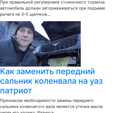
При правильной регулировке стояночного тормоза
автомобиль должен затормаживаться при подъеме
рычага на 3–5 щелчков....
Как заменить передний
сальник коленвала на уаз
патриот
Признаком необходимости замены переднего
сальника коленчатого вала является утечка масла
через его кромку. Разница...