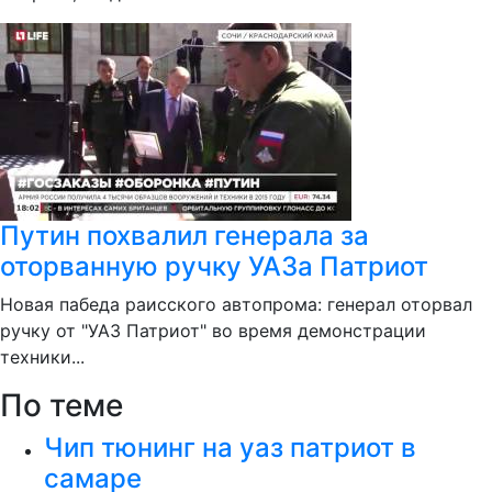
Путин похвалил генерала за
оторванную ручку УАЗа Патриот
Новая пабеда раисского автопрома: генерал оторвал
ручку от "УАЗ Патриот" во время демонстрации
техники...
По теме
Чип тюнинг на уаз патриот в
самаре