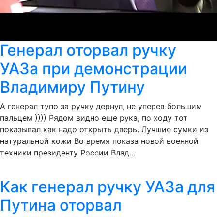
Генерал оторвал ручку
УАЗа при демонстрации
Владимиру Путину
А генерал тупо за ручку дернул, не уперев большим
пальцем )))) Рядом видно еще рука, по ходу тот
показывал как надо открыть дверь. Лучшие сумки из
натуральной кожи Во время показа новой военной
техники президенту России Влад...
Как генерал ручку УАЗа для
Путина оторвал