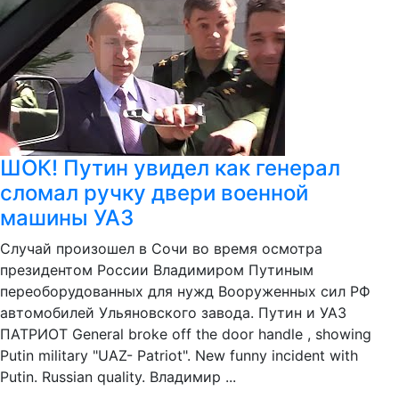
ШОК! Путин увидел как генерал
сломал ручку двери военной
машины УАЗ
Случай произошел в Сочи во время осмотра
президентом России Владимиром Путиным
переоборудованных для нужд Вооруженных сил РФ
автомобилей Ульяновского завода. Путин и УАЗ
ПАТРИОТ General broke off the door handle , showing
Putin military "UAZ- Patriot". New funny incident with
Putin. Russian quality. Владимир ...