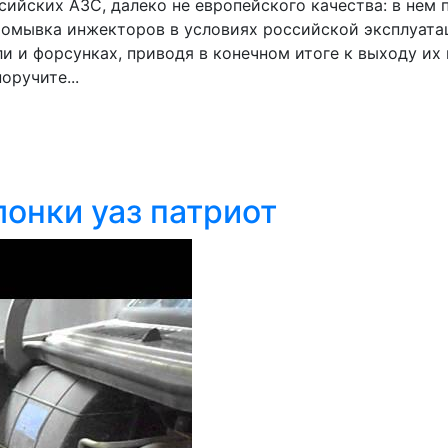
ийских АЗС, далеко не европейского качества: в нем п
промывка инжекторов в условиях российской эксплуат
и и форсунках, приводя в конечном итоге к выходу их 
оручите...
онки уаз патриот