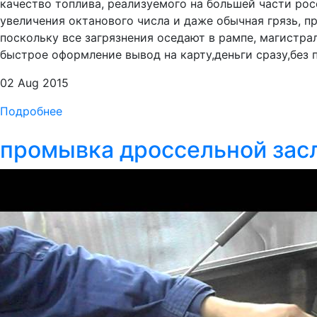
качество топлива, реализуемого на большей части росс
увеличения октанового числа и даже обычная грязь, 
поскольку все загрязнения оседают в рампе, магистрал
быстрое оформление вывод на карту,деньги сразу,без п
02 Aug 2015
Подробнее
промывка дроссельной засл