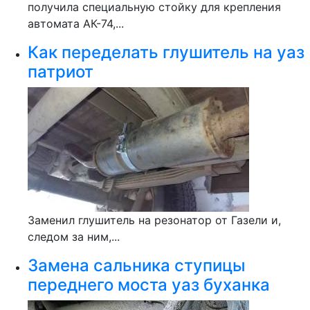
получила специальную стойку для крепления
автомата АК-74,...
Как переделать глушитель на уаз
патриот
Заменил глушитель на резонатор от Газели и,
следом за ним,...
Замена сальника ступицы
переднего моста уаз буханка