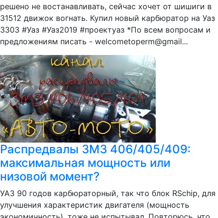
решено не востанавливать, сейчас хочет от шишиги в
31512 движок вогнать. Купил новый карбюратор на Уаз
3303 #Уаз #Уаз2019 #проектуаз *По всем вопросам и
предложениям писать - welcometoperm@gmail...
Распредвалы ЗМЗ 406/405/409:
максимальная мощность или
низовой момент?
УАЗ 90 годов карбюраторный, так что блок RSchip, для
улучшения характеристик двигателя (мощность
экономичность), тоже не испытывал. Повторюсь, что