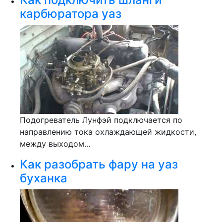
карбюратора уаз
Подогреватель Лунфэй подключается по
направлению тока охлаждающей жидкости,
между выходом...
Как разобрать фару на уаз
буханка