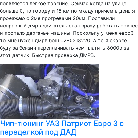
появляется легкое троение. Сейчас когда на улице
больше 0, по городу и 15 км по мкаду причем в день я
проезжаю с 2мя прогревами 20км. Поставили
исправный дмрв двигатель стал сразу работать ровнее
и пропало дерганье машины. Поскольку у меня евро3
то мне нужен дмрв бош 0280218220. А то я скорее
буду за бензин переплачивать чем платить 8000р за
этот датчик. Быстрая проверка ДМРВ.
Чип-тюнинг УАЗ Патриот Евро 3 с
переделкой под ДАД