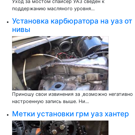
Уход за мостом спайсер УАЗ сведён к
поддержанию масляного уровня...
Установка карбюратора на уаз от
нивы
Приношу свои извинения за ,возможно негативно
настроенную запись выше. Ни...
Метки установки грм уаз хантер