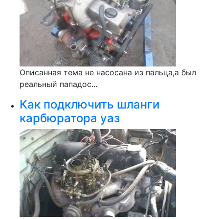
Описанная тема не насосана из пальца,а был
реальный пападос...
Как подключить шланги
карбюратора уаз