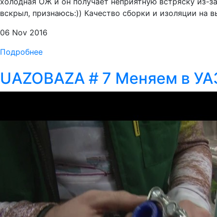
холодная ОЖ и он получает неприятную встряску из-з
вскрыл, признаюсь:)) Качество сборки и изоляции на 
06 Nov 2016
Подробнее
UAZOBAZA # 7 Меняем в УА