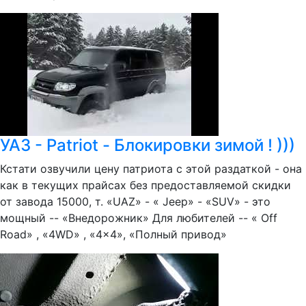
УАЗ - Patriot - Блокировки зимой ! )))
Кстати озвучили цену патриота с этой раздаткой - она
как в текущих прайсах без предоставляемой скидки
от завода 15000, т. «UAZ» - « Jeep» - «SUV» - это
мощный -- «Внедорожник» Для любителей -- « Off
Road» , «4WD» , «4x4», «Полный привод»