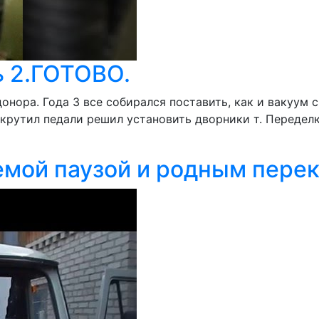
ь 2.ГОТОВО.
нора. Года 3 все собирался поставить, как и вакуум с
рутил педали решил установить дворники т. Переделк
уемой паузой и родным пер