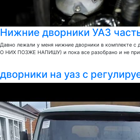
Нижние дворники УАЗ част
Давно лежали у меня нижние дворники в комплекте с до
О НИХ ПОЗЖЕ НАПИШУ) и пока все разобрано и не прик
дворники на уаз с регулир