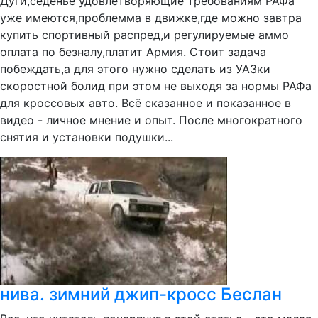
Дуги,седенье удовлетворяющие требованиям РАФа
уже имеются,проблемма в движке,где можно завтра
купить спортивный распред,и регулируемые аммо
оплата по безналу,платит Армия. Стоит задача
побеждать,а для этого нужно сделать из УАЗки
скоростной болид при этом не выходя за нормы РАФа
для кроссовых авто. Всё сказанное и показанное в
видео - личное мнение и опыт. После многократного
снятия и установки подушки...
нива. зимний джип-кросс Беслан