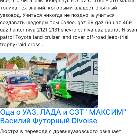
Все, что читатель почерпнул в этой статье – это малая
толика тех знаний, которыми владеет опытный
уазовод. Учиться никогда не поздно, а учиться
создавать шедевры тем более. gaz 69 gaz 66 uaz 469
uaz hunter niva 2121 2131 shevrolet niva uaz patriot Nissan
patrol Toyota land cruiser land rover off-road jeep-trial
trophy-raid cross ...
Ода о УАЗ, ЛАДА и СЗТ "МАКСИМ"
Василий Футорный Divoise
Люстра в переводе с древнеуазовского означает