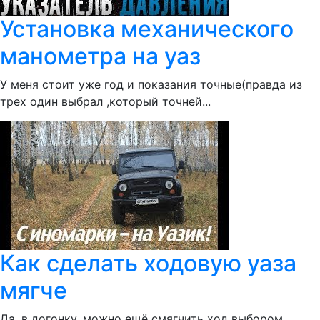
Установка механического
манометра на уаз
У меня стоит уже год и показания точные(правда из
трех один выбрал ,который точней...
Как сделать ходовую уаза
мягче
Да, в догонку, можно ещё смягчить ход выбором