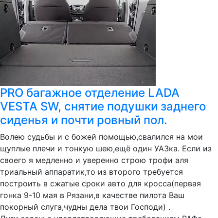
PRO багажное отделение LADA
VESTA SW, снятие подушки заднего
сиденья и почти ровный пол.
Волею судьбы и с божей помощью,свалился на мои
щуплые плечи и тонкую шею,ещё один УАЗка. Если из
своего я медленно и уверенно строю трофи аля
триальный аппаратик,то из второго требуется
построить в сжатые сроки авто для кросса(первая
гонка 9-10 мая в Рязани,в качестве пилота Ваш
покорный слуга,чудны дела твои Господи) .