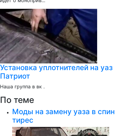
идет о моноприв...
Установка уплотнителей на уаз
Патриот
Наша группа в вк .
По теме
Моды на замену уаза в спин
тирес