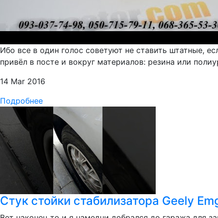
Ибо все в один голос советуют не ставить штатные, е
привёл в посте и вокруг материалов: резина или полиур
14 Mar 2016
Подробнее
Стук стойки стабилизатора Geely Em
Вот наконец то и я намедни добрался до гаража для зам