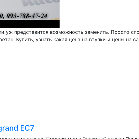
сли уж представится возможность заменить. Просто спо
етан. Купить, узнать какая цена на втулки и цены на с
grand EC7
ены этих втулок. Пришли мне в "экзисте" втулки "lynx" 