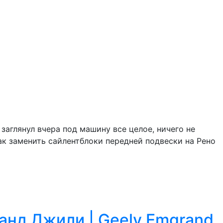
заглянул вчера под машину все целое, ничего не
ак заменить сайлентблоки передней подвески на Рено
анд Джили | Geely Emgrand