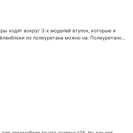
ры ходят вокруг 3-х моделей втулок, которые я
айленблоки из полиуретана можно на: Полиуретано...
для автомобиля toyota avensys t25. Ну так вот,