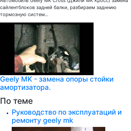
Автомобиль Geely MK Cross (Джили МК Кросс) замена
сайлентблоков задней балки, разбираем задннию
тормозную систем...
Geely MK - замена опоры стойки
амортизатора.
По теме
Руководство по эксплуатаций и
ремонту geely mk