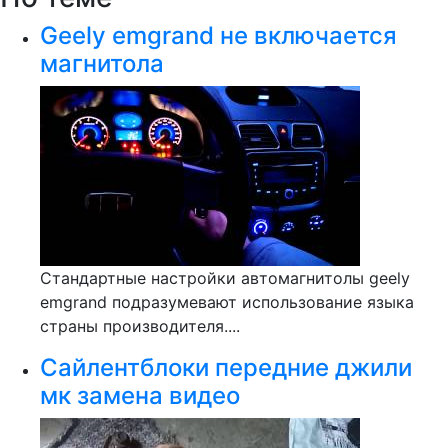
Geely emgrand не включается
магнитола
Стандартные настройки автомагнитолы geely
emgrand подразумевают использование языка
страны производителя....
Сайлентблоки передние джили
мк замена видео