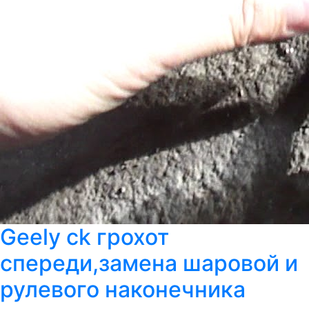
Geely ck грохот
спереди,замена шаровой и
рулевого наконечника