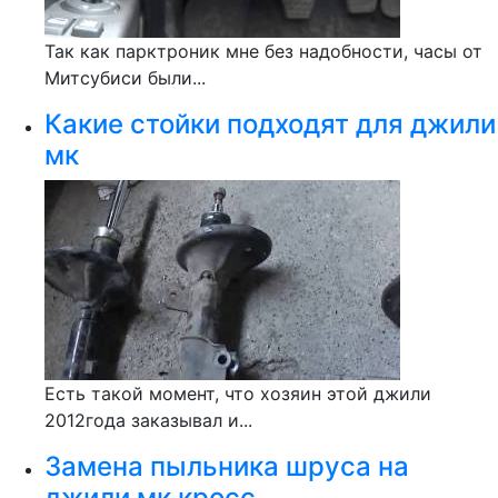
Так как парктроник мне без надобности, часы от
Митсубиси были...
Какие стойки подходят для джили
мк
Есть такой момент, что хозяин этой джили
2012года заказывал и...
Замена пыльника шруса на
джили мк кросс