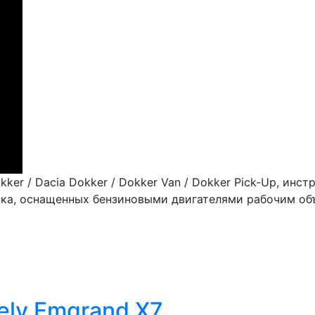
ker / Dacia Dokker / Dokker Van / Dokker Pick-Up, ин
ска, оснащенных бензиновыми двигателями рабочим объ
ely Emgrand X7