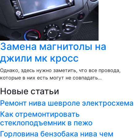
Замена магнитолы на
джили мк кросс
Однако, здесь нужно заметить, что все провода,
которые в них есть могут не совпадать...
Новые статьи
Ремонт нива шевроле электросхема
Как отремонтировать
стеклоподъемник в пежо
Горловина бензобака нива чем