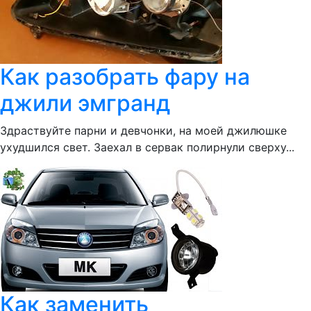
Как разобрать фару на
джили эмгранд
Здраствуйте парни и девчонки, на моей джилюшке
ухудшился свет. Заехал в сервак полирнули сверху...
Как заменить