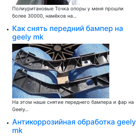
Полиуритановые Точка опоры у меня прошли
более 30000, намёков на...
Как снять передний бампер на
geely mk
На этом наше снятие переднего бампера и фар на
Geely...
Антикоррозийная обработка geely
mk